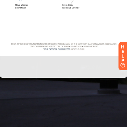
H
E
L
P