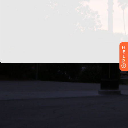
H
E
L
P